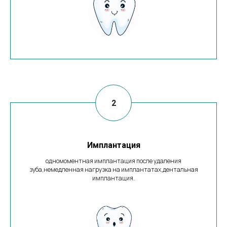
Имплантация
одномоментная имплантация после удаления
зуба,немедленная нагрузка на имплантатах,дентальная
имплантация.