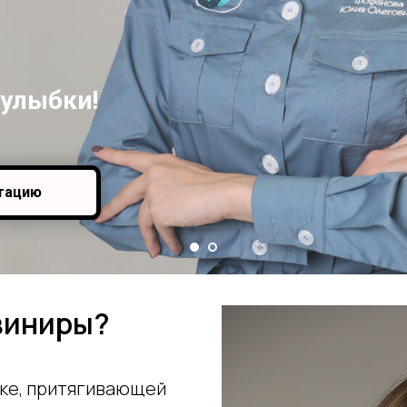
 улыбки!
ьтацию
виниры?
ке, притягивающей