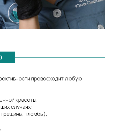
)
ффективности превосходит любую
енной красоты.
щих случаях:
 трещины, пломбы);
;