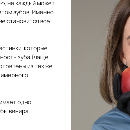
ию, не каждый может
етом зубов. Именно
е становится все
астинки, которые
ность зуба (чаще
готовлены из тех же
олимерного
нимает одно
жбы винира