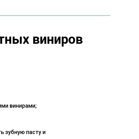
тных виниров
ими винирами;
ь зубную пасту и