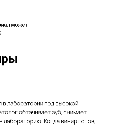
ериал может
;
иры
 в лаборатории под высокой
толог обтачивает зуб, снимает
в лабораторию. Когда винир готов,