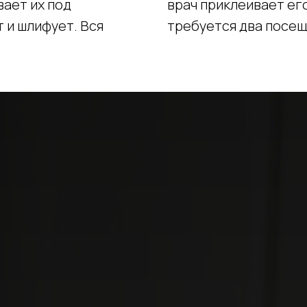
ает их под
врач приклеивает его
 и шлифует. Вся
требуется два посещ
.